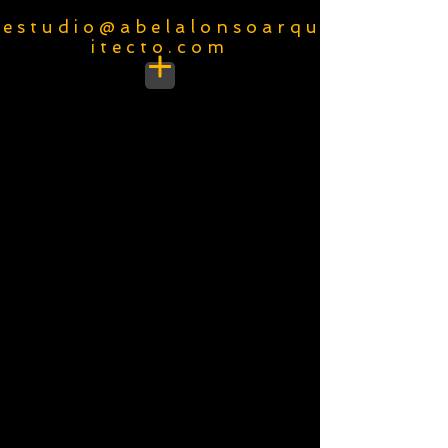
e s t u d i o @ a b e l a l o n s o a r q u
i t e c t o . c o m