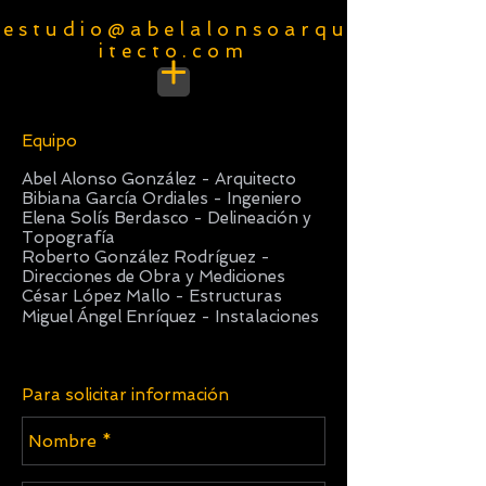
e s t u d i o @ a b e l a l o n s o a r q u
i t e c t o . c o m
Equipo
Abel Alonso González - Arquitecto
Bibiana García Ordiales - Ingeniero
Elena Solís Berdasco - Delineación y
Topografía
Roberto González Rodríguez -
Direcciones de Obra y Mediciones
César López Mallo - Estructuras
Miguel Ángel
Enríquez - Instalaciones
Para solicitar información