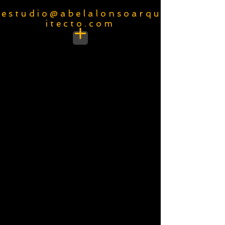
e s t u d i o @ a b e l a l o n s o a r q u
i t e c t o . c o m