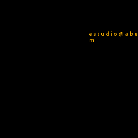
e s t u d i o @ a b e 
m