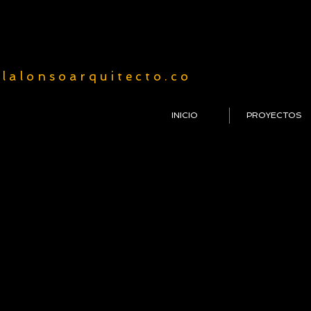
l a l o n s o a r q u i t e c t o . c o
INICIO
PROYECTOS